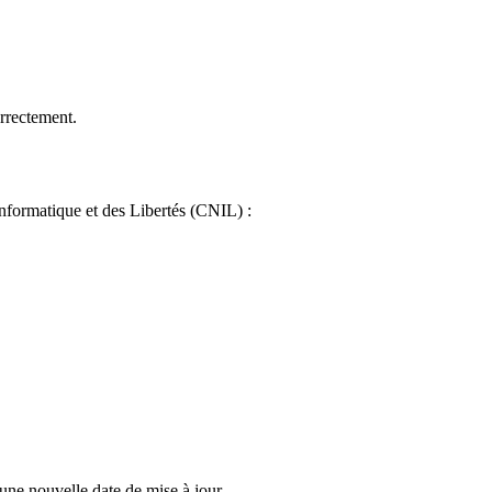
orrectement.
Informatique et des Libertés (CNIL) :
 une nouvelle date de mise à jour.