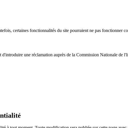
efois, certaines fonctionnalités du site pourraient ne pas fonctionner c
it d'introduire une réclamation auprès de la Commission Nationale de l'
ntialité
alité à tout moment. Toute modification sera publiée sur cette page avec