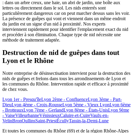
: dans un arbre creux, une haie, un abri de jardin, une boîte aux
lettres ou directement dans le sol. Les nids enterrés sont
particulièrement dangereux car on peut marcher dessus sans les voir.
La présence de guêpes qui vont et viennent dans un même endroit
du jardin est un signe d'un nid à proximité. Nos experts
interviennent rapidement pour identifier l'emplacement exact du nid
et procéder à son élimination. Chaque type de nid nécessite une
méthode de traitement adaptée.
Destruction de nid de guêpes dans tout
Lyon et le Rhône
Notre entreprise de désinsectisation intervient pour la destruction des
nids de guêpes et frelons dans tous les arrondissements de Lyon et
les communes du Rhône. Intervention rapide et efficace à proximité
de chez vous.
Lyon 1er - Presqu'île
Lyon 2ème - Confluence
Lyon 3ème - Part-
Dieu
Lyon 4ème - Croix-Rousse
Lyon 5ème - Vieux Lyon
Lyon 6ème
- Brotteaux
Lyon 7ème - Gerland
Lyon 8ème - États-Unis
Lyon 9ème
- Vaise
Villeurbanne
Vénissieux
Caluire-et-Cuire
Vaulx-en-
Velin
Bron
Oullins
Saint-Priest
Écully
Tassin-la-Demi-Lune
Et toutes les communes du Rhône (69) et de la région Rhône-Alpes